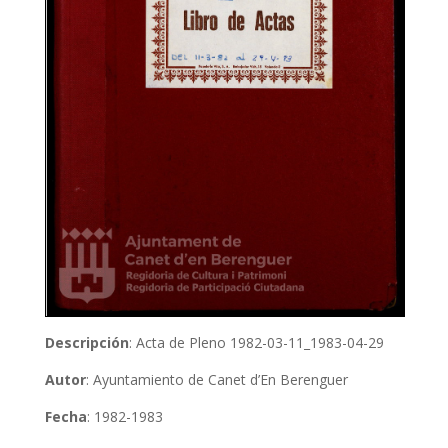
Descripción
: Acta de Pleno 1982-03-11_1983-04-29
Autor
: Ayuntamiento de Canet d’En Berenguer
Fecha
: 1982-1983