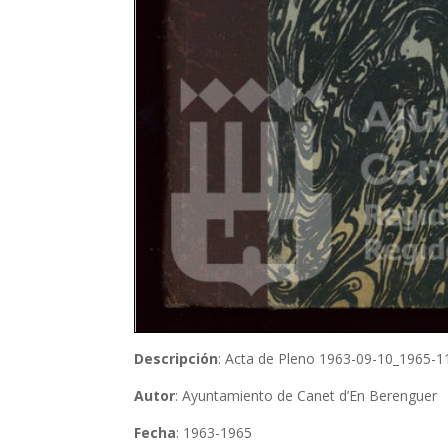
Descripción
: Acta de Pleno 1963-09-10_1965-1
Autor
: Ayuntamiento de Canet d’En Berenguer
Fecha
: 1963-1965