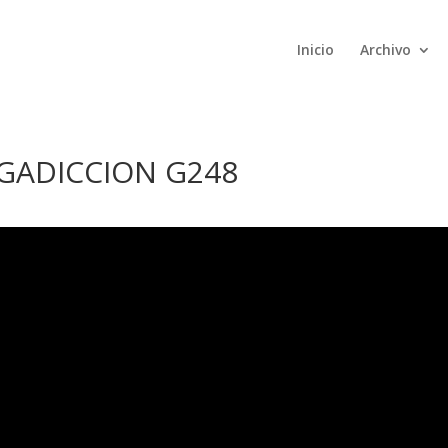
Inicio
Archivo
AGADICCION G248