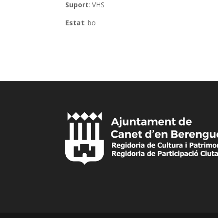
Suport
: VHS
Estat
: bo