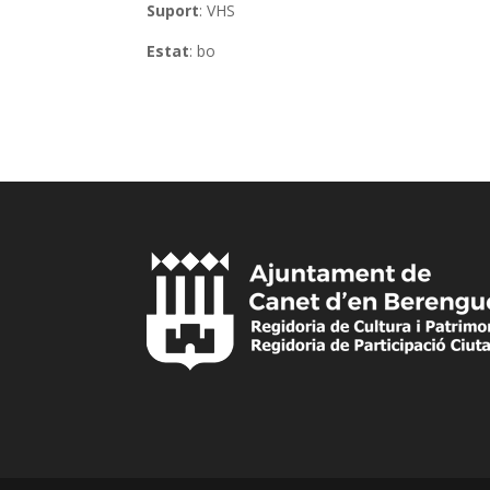
Suport
: VHS
Estat
: bo