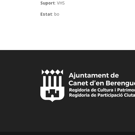
Suport
: VHS
Estat
: bo