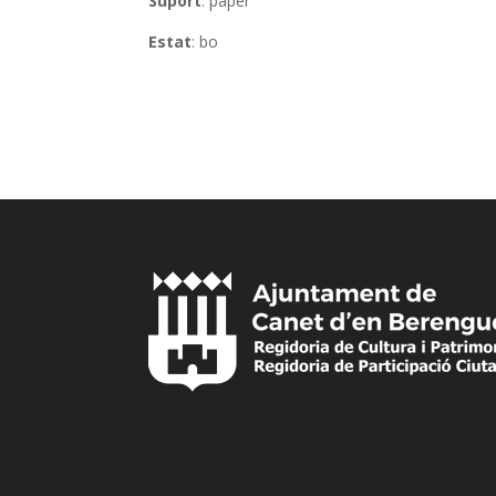
Suport
: paper
Estat
: bo