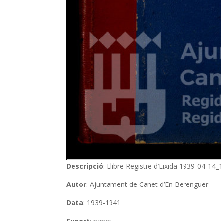
Descripció
: Llibre Registre d’Eixida 1939-04-14
Autor
: Ajuntament de Canet d’En Berenguer
Data
: 1939-1941
Suport
: paper