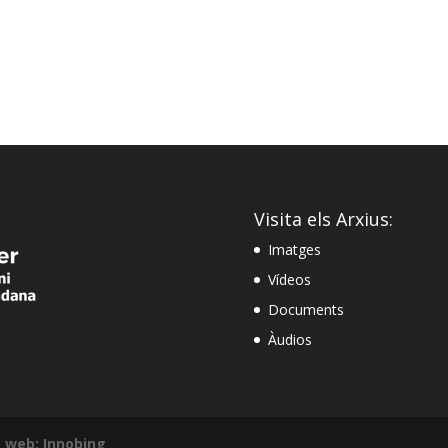
Visita els Arxius:
Imatges
Vídeos
Documents
Àudios
 web: Innobing