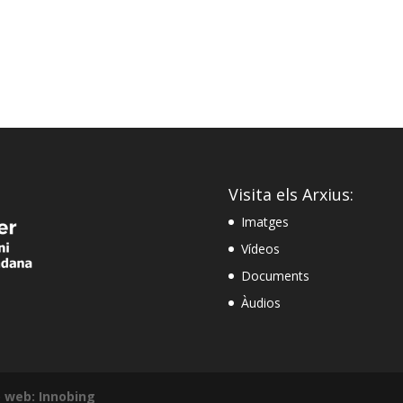
Visita els Arxius:
Imatges
Vídeos
Documents
Àudios
 web: Innobing