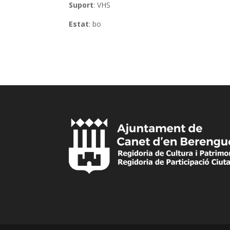
Suport
: VHS
Estat
: bo