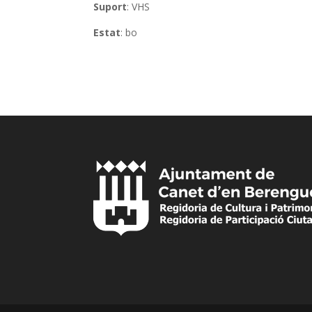
Suport
: VHS
Estat
: bo