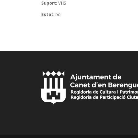
Suport
: VHS
Estat
: bo