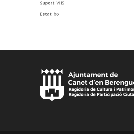
Suport
: VHS
Estat
: bo