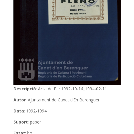
Descripció
: Acta de Ple 1992-10-14_1994-02-11
Autor
: Ajuntament de Canet d’En Berenguer
Data
: 1992-1994
Suport
: paper
Estat
: bo