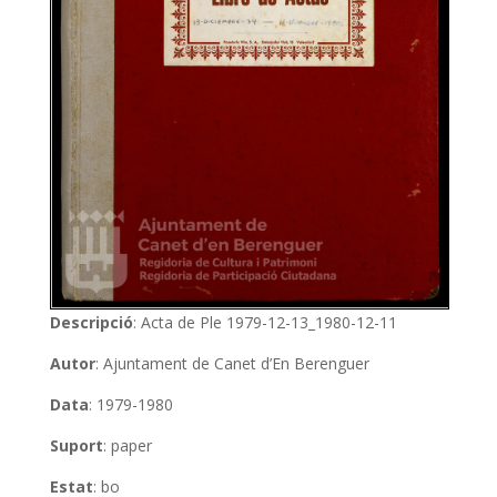
Descripció
: Acta de Ple 1979-12-13_1980-12-11
Autor
: Ajuntament de Canet d’En Berenguer
Data
: 1979-1980
Suport
: paper
Estat
: bo