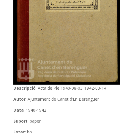
Descripció
: Acta de Ple 1940-08-03_1942-03-14
Autor
: Ajuntament de Canet d’En Berenguer
Data
: 1940-1942
Suport
: paper
Estat
: bo