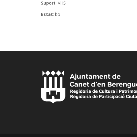
Suport
: VHS
Estat
: bo