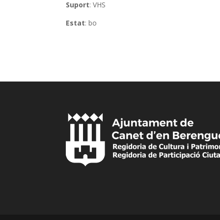
Suport
: VHS
Estat
: bo